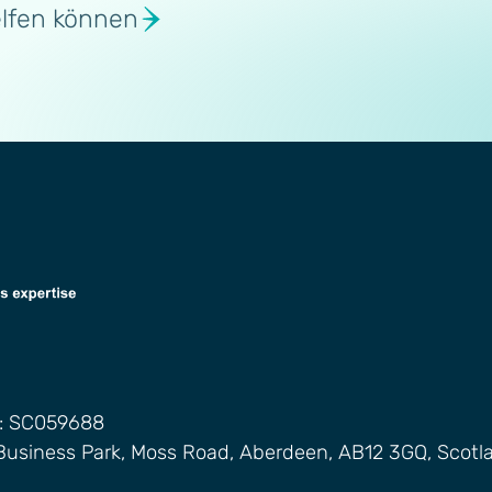
elfen können
.: SC059688
Business Park, Moss Road, Aberdeen, AB12 3GQ, Scotl