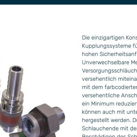
 und Technologieentwicklung
ur
Die einzigartigen Ko
Kupplungssysteme für
hohen Sicherheitsan
Unverwechselbare Me
Versorgungsschläuche
versehentlich mitein
mit dem farbcodiert
versehentliche Ansch
ein Minimum reduzier
können auch mit unt
hergestellt werden. D
Schlauchende mit de
Beschädigen des Schl