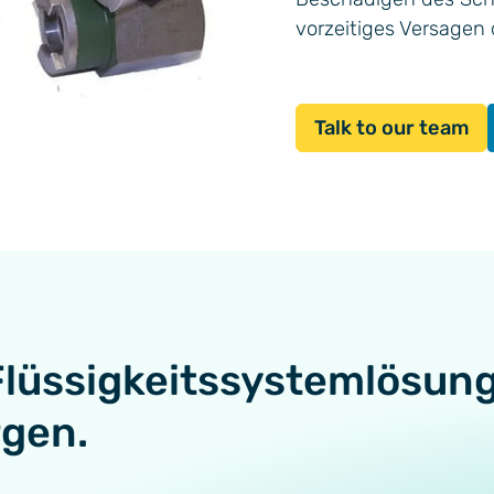
vorzeitiges Versagen
Talk to our team
Flüssigkeitssystemlösun
rgen.