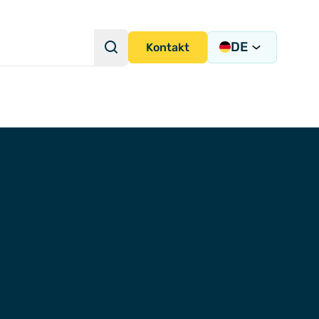
DE
Suche
Kontakt
Suchanfrage
strumentierungslösungen
ion und -integration
igung
ems
ny)