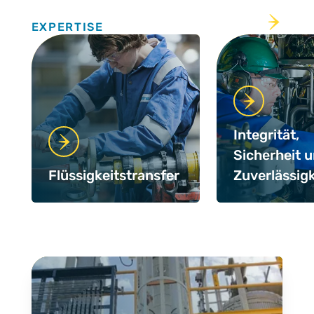
Expertise
EXPERTISE
Integrität,
Sicherheit 
Flüssigkeitstransfer
Zuverlässigk
Case Studies