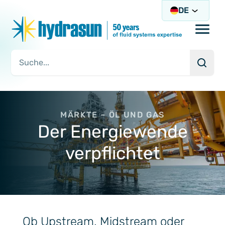
DE
Open/
Such
Suchanfrage
MÄRKTE – ÖL UND GAS
Der Energiewende
verpflichtet
Ob Upstream, Midstream oder