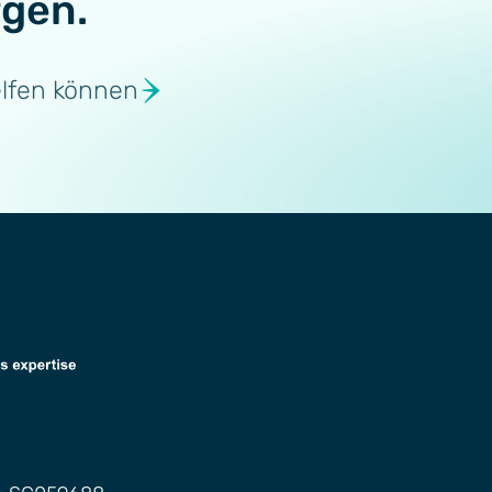
rgen.
elfen können