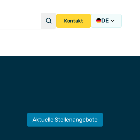
DE
Suche
Kontakt
Suchanfrage
strumentierungslösungen
ion und -integration
igung
Aktuelle Stellenangebote
ems
ny)