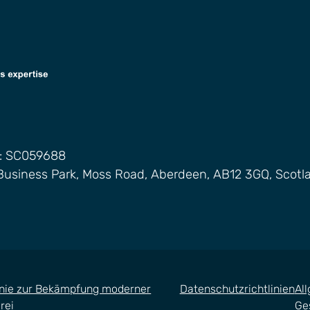
.: SC059688
Business Park, Moss Road, Aberdeen, AB12 3GQ, Scotl
inie zur Bekämpfung moderner
Datenschutzrichtlinien
Al
rei
Ge