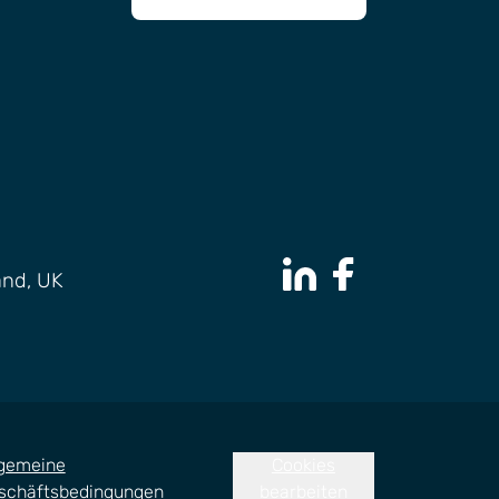
and, UK
LinkedIn Page
Facebook Page
lgemeine
Cookies
schäftsbedingungen
bearbeiten