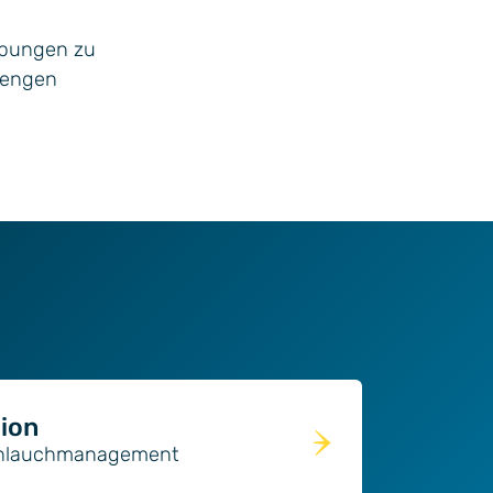
ebungen zu
trengen
ion
chlauchmanagement