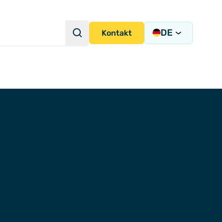
DE
Suche
Kontakt
Suchanfrage
strumentierungslösungen
ion und -integration
igung
ems
ny)