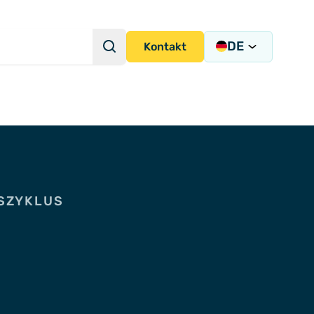
DE
Suche
Kontakt
Suchanfrage
strumentierungslösungen
NSZYKLUS
ion und -integration
igung
ems
ny)