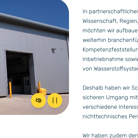
In partnerschaftliche
Wissenschaft, Regie
möchten wir aufbauen
weiterhin branchenf
Kompetenzfeststellun
Inbetriebnahme sowie
von Wasserstoffsyst
Deshalb haben wir S
sicheren Umgang mit W
Stummschaltung aufheben
Pause
verschiedene Interes
nichttechnisches Pers
Wir haben zudem den 