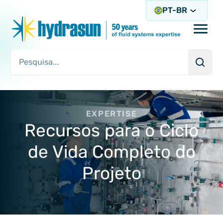
PT-BR
Open/
Pesqu
Consulta de pesquisa
EXPERTISE
Recursos para o Ciclo
de Vida Completo do
Projeto