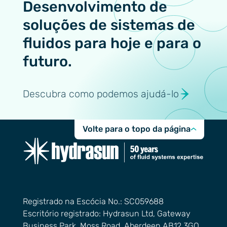
Desenvolvimento de
soluções de sistemas de
fluidos para hoje e para o
futuro.
Descubra como podemos ajudá-lo
Volte para o topo da página
Registrado na Escócia No.: SC059688
Escritório registrado: Hydrasun Ltd, Gateway
Business Park, Moss Road, Aberdeen AB12 3GQ