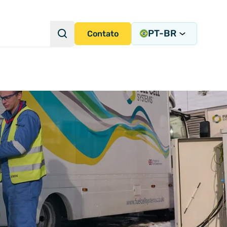
PT-BR
Pesquisa
Contato
Consulta de pesquisa
radas de Instrumentação
tegração de Sistemas
cisa
ems
ny)