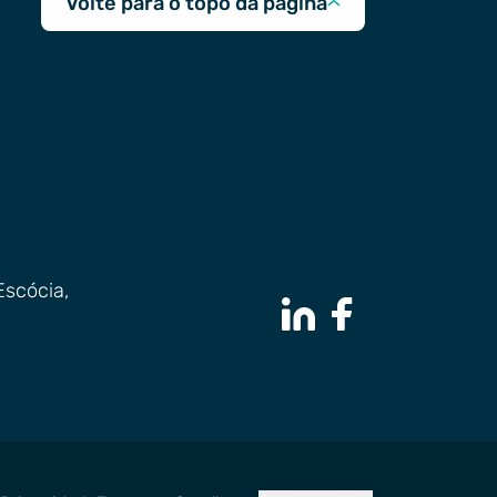
Volte para o topo da página
Escócia,
LinkedIn Page
Facebook Page