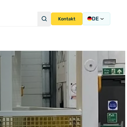
DE
Suche
Kontakt
Suchanfrage
strumentierungslösungen
ion und -integration
igung
ems
ny)