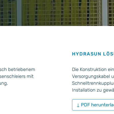
 und Technologieentwicklung
ur
HYDRASUN LÖ
risch betriebenem
Die Konstruktion ei
senschleiers mit
Versorgungskabel u
ung.
Schnelltrennkupplu
Installation zu gewä
↓ PDF herunterl