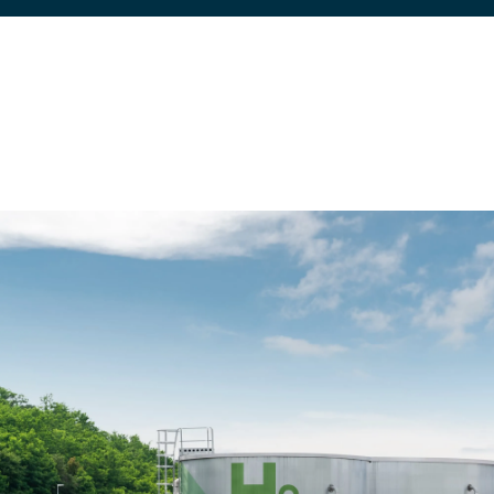
Usos industriais em
Tecnolo
geral