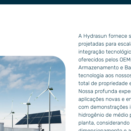
gia
A Hydrasun fornece s
projetadas para escal
integração tecnológi
oferecidos pelos OEMs
Armazenamento e Bala
tecnologia aos nossos
total de propriedade 
Nossa profunda exper
aplicações novas e e
com demonstrações in
hidrogênio de médio p
planta, considerando 
dimensionamento e a 