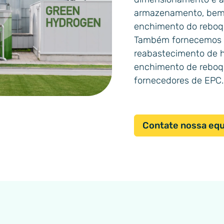
armazenamento, bem c
enchimento do reboq
Também fornecemos s
reabastecimento de h
enchimento de reboqu
fornecedores de EPC.
Contate nossa eq