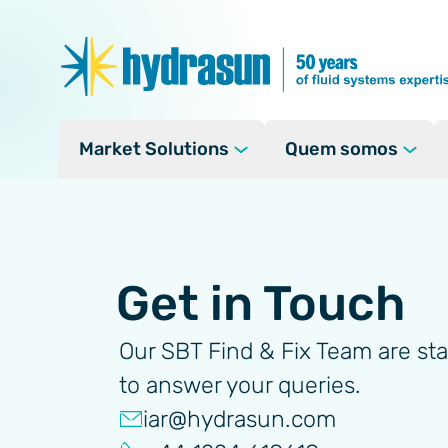
Market Solutions
Quem somos
Markets
Sobre
Hidrogênio
Hidro
Onde Operamos
Energia limpa
Recurso
Get in Touch
O conselho
Hidrogê
Petróleo e gás
Responsabilidades e
Transfe
Our SBT Find & Fix Team are st
Defesa militar
Associações e Asso
to answer your queries.
Integri
Indústria
Marinha
iar@hydrasun.com
Desenvo
Pessoas e Cultura