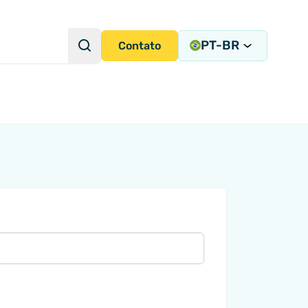
PT-BR
Pesquisa
Contato
Consulta de pesquisa
radas de Instrumentação
tegração de Sistemas
cisa
ems
ny)