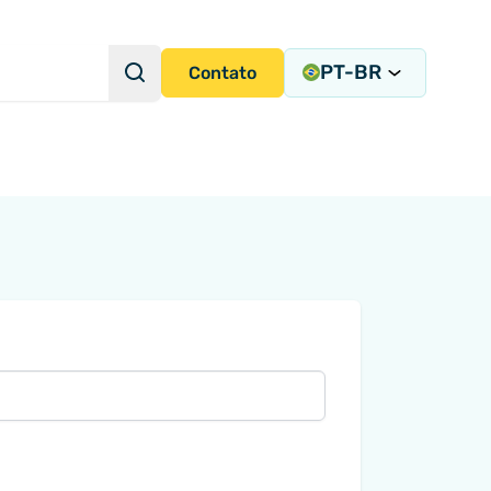
PT-BR
Pesquisa
Contato
Consulta de pesquisa
radas de Instrumentação
tegração de Sistemas
cisa
ems
ny)