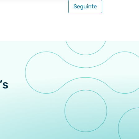
Seguinte
’s