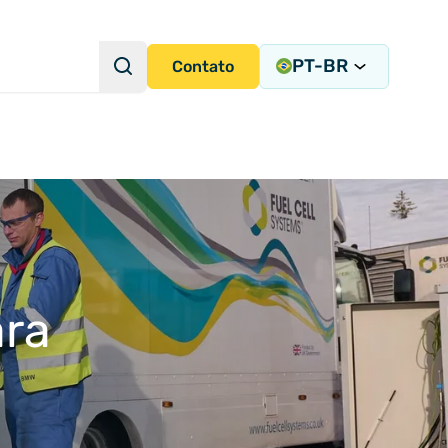
PT-BR
Pesquisa
Contato
Consulta de pesquisa
radas de Instrumentação
ara
tegração de Sistemas
cisa
ems
ny)