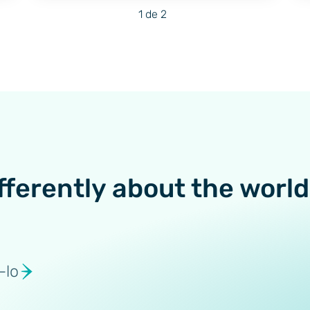
1 de 2
fferently about the world
-lo