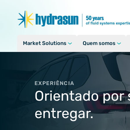
Market Solutions
Quem somos
Markets
Sobre
Hidrogênio
Hidro
Onde Operamos
Energia limpa
Recurso
EXPERIÊNCIA
O conselho
Hidrogê
Orientado por 
Petróleo e gás
Responsabilidades e
Transfe
Defesa militar
entregar.
Associações e Asso
Integri
Indústria
Marinha
Desenvo
Pessoas e Cultura