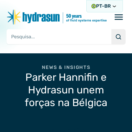
PT-BR
Open/
Pesqu
Consulta de pesquisa
NEWS & INSIGHTS
Parker Hannifin e
Hydrasun unem
forças na Bélgica
outubro 02, 2023