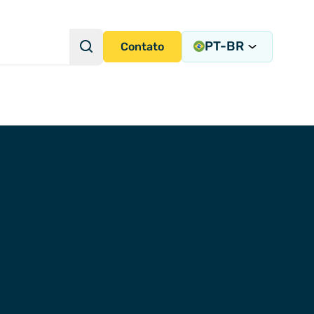
PT-BR
Pesquisa
Contato
Consulta de pesquisa
radas de Instrumentação
tegração de Sistemas
fevereiro 06, 2024
cisa
ems
ny)