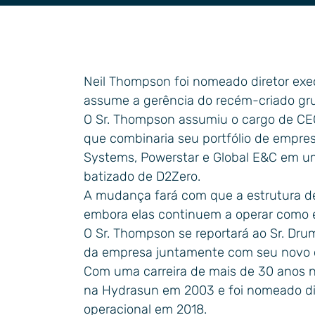
Usos industriais em
Tecnolo
geral
Neil Thompson foi nomeado diretor ex
assume a gerência do recém-criado gr
O Sr. Thompson assumiu o cargo de CEO
que combinaria seu portfólio de empres
Systems, Powerstar e Global E&C em um
batizado de D2Zero.
A mudança fará com que a estrutura de
embora elas continuem a operar como 
O Sr. Thompson se reportará ao Sr. D
da empresa juntamente com seu novo c
Com uma carreira de mais de 30 anos na 
na Hydrasun em 2003 e foi nomeado dire
operacional em 2018.