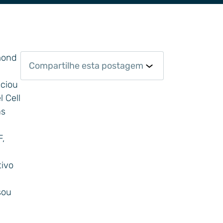
mond
Compartilhe esta postagem
nciou
 Cell
as
F,
tivo
sou