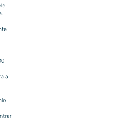
ele
a.
nte
00
ra a
nio
ntrar